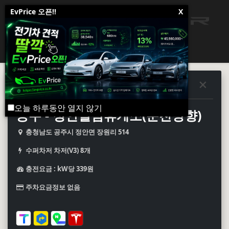
EvPrice 오픈!!
X
전국 테슬라 수퍼차저 & 데스티네이
수퍼차저
오늘 하루동안 열지 않기
수퍼차저
데스티네이션차저
공주 - 정안알밤휴게소(순천방향)
충청남도 공주시 정안면 장원리 514
수퍼차저 차저(V3) 8개
충전요금 : kW당 339원
주차요금정보 없음