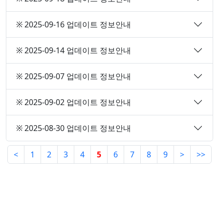
※ 2025-09-16 업데이트 정보안내
※ 2025-09-14 업데이트 정보안내
※ 2025-09-07 업데이트 정보안내
※ 2025-09-02 업데이트 정보안내
※ 2025-08-30 업데이트 정보안내
<
1
2
3
4
5
6
7
8
9
>
>>