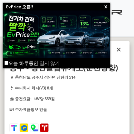
EvPrice 오픈!!
X
전국 테슬라 수퍼차저 & 데스티네이
수퍼차저
오늘 하루동안 열지 않기
수퍼차저
데스티네이션차저
공주 - 정안알밤휴게소(순천방향)
충청남도 공주시 정안면 장원리 514
수퍼차저 차저(V3) 8개
충전요금 : kW당 339원
주차요금정보 없음